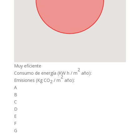
Muy eficiente
2
Consumo de energía
(KW h / m
año):
2
Emisiones
(Kg CO
/ m
año):
2
A
B
C
D
E
F
G