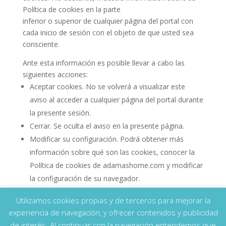
Política de cookies en la parte
inferior o superior de cualquier página del portal con
cada inicio de sesión con el objeto de que usted sea
consciente.
Ante esta información es posible llevar a cabo las
siguientes acciones:
Aceptar cookies. No se volverá a visualizar este
aviso al acceder a cualquier página del portal durante
la presente sesión.
Cerrar. Se oculta el aviso en la presente página.
Modificar su configuración. Podrá obtener más
información sobre qué son las cookies, conocer la
Política de cookies de adamashome.com y modificar
la configuración de su navegador.
Utilizamos cookies propias y de terceros para mejorar la
Aviso Legal
Política de privacidad
experiencia de navegación, y ofrecer contenidos y publicidad
Política de Cookies
de interés. Al continuar con la navegación entendemos que