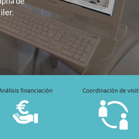
plia de
ler.
Análisis financiación
Coordinación de visi
Analizar las opciones de
Coordinación de visitas inclu
financiación posibles.
otros profesionales
inmobiliarios.