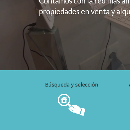
Contamos con la red más am
propiedades en venta y alqui
Búsqueda y selección
Búsqueda y selección de
viviendas incluida bolsa MLS.