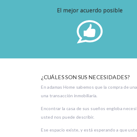
El mejor acuerdo posible
Elegida ya ésta, negociar para conseguir el
mejor acuerdo posible.
¿CUÁLES SON SUS NECESIDADES?
En adamas Home sabemos que la compra de una
una transacción inmobiliaria.
Encontrar la casa de sus sueños engloba neces
usted nos puede describir.
Ese espacio existe, y está esperando a que uste