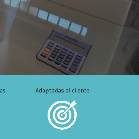
tas
Adaptadas al cliente
idos
Visitas sólo a propiedades que
se adapten a sus necesidades y
presupuesto.