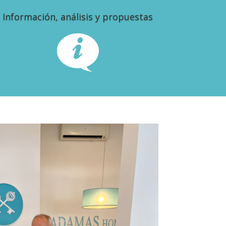
Información, análisis y propuestas
Informarle, analizar y proponer soluciones a
cualquier inconveniente que pudiese surgir.